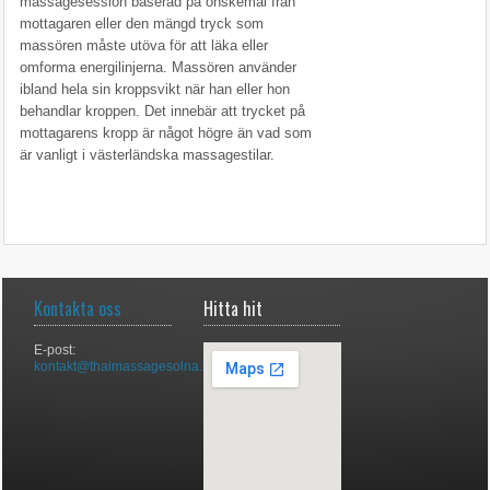
massagesession baserad på önskemål från
mottagaren eller den mängd tryck som
massören måste utöva för att läka eller
omforma energilinjerna. Massören använder
ibland hela sin kroppsvikt när han eller hon
behandlar kroppen. Det innebär att trycket på
mottagarens kropp är något högre än vad som
är vanligt i västerländska massagestilar.
Kontakta oss
Hitta hit
E-post:
kontakt@thaimassagesolna.se