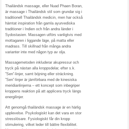
Thailändsk massage, eller Nuad Phaen Boran,
är massage i Thailändsk stil som grundar sig i
traditionell Thailändsk medicin, men har också
hämtat inspiration från gamla ayurvediska
traditioner i Indien och från andra länder i
Sydostasien. Massagen utförs vanligtvis med
mottagaren i liggande läge, på matta eller
madrass. Till skillnad från många andra
varianter inte med någon typ av olja.
Massagemetoden inkluderar akupressur och
tryck på nästan alla kroppsdelar, efter s.k.
”Sen”-linjer, samt böjning eller sträckning.
”Sen”-linjer är jämförbara med de kinesiska
meridianlinjerna – ett koncept som inbegriper
kroppens reaktion på att applicera tryck längs
energilinjer.
Att genomgå thailändsk massage är en härlig
upplevelse. Psykologiskt kan det vara en stor
stresslösare. Fysiologiskt får din kropp
stimulering, vilket leder till bättre flexibilitet.