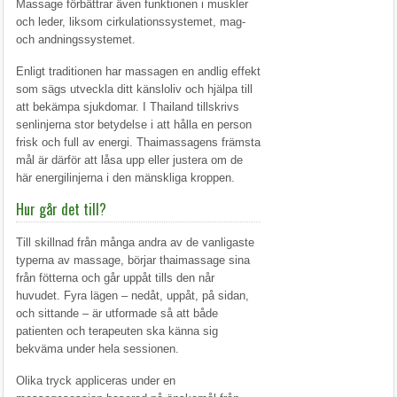
Massage förbättrar även funktionen i muskler
och leder, liksom cirkulationssystemet, mag-
och andningssystemet.
Enligt traditionen har massagen en andlig effekt
som sägs utveckla ditt känsloliv och hjälpa till
att bekämpa sjukdomar. I Thailand tillskrivs
senlinjerna stor betydelse i att hålla en person
frisk och full av energi. Thaimassagens främsta
mål är därför att låsa upp eller justera om de
här energilinjerna i den mänskliga kroppen.
Hur går det till?
Till skillnad från många andra av de vanligaste
typerna av massage, börjar thaimassage sina
från fötterna och går uppåt tills den når
huvudet. Fyra lägen – nedåt, uppåt, på sidan,
och sittande – är utformade så att både
patienten och terapeuten ska känna sig
bekväma under hela sessionen.
Olika tryck appliceras under en